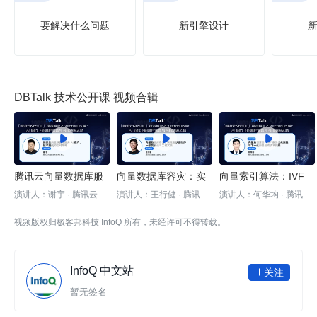
要解决什么问题
新引擎设计
DBTalk 技术公开课 视频合辑



腾讯云向量数据库服
向量数据库容灾：实
向量索引算法：IVF
务 AI 客户：技术挑战
现毫秒级时序一致的
索引优化实践与下一
演讲人：谢宇 · 腾讯云向
演讲人：王行健 · 腾讯云
演讲人：何华均 · 腾讯云
量数据库技术负责人
数据库高级研发工程师
数据库高级研发工程师
和应对策略| 腾讯云数
挑战与工程实践| 腾讯
代向量检索技术探索 |
视频版权归极客邦科技 InfoQ 所有，未经许可不得转载。
据库 DBTalk
云数据库 DBTalk
腾讯云数据库 DBTalk
InfoQ 中文站
关注

暂无签名