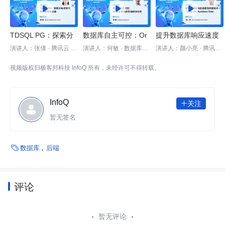



TDSQL PG：探索分
数据库自主可控：Or
提升数据库响应速度
布式并行架构的高效
acle 替换的实战经验
的关键技术—TDSQL
演讲人：张倩 · 腾讯云 数
演讲人：何敏 · 数据库高
演讲人：颜小亮 · 腾讯云
据库专家工程师
级架构师
数据库专家工程师
之路 | DBTalk 技术公
分享 | DBTalk 技术公
PG Runtime Filter | D
视频版权归极客邦科技 InfoQ 所有，未经许可不得转载。
开课
开课
BTalk 技术公开课
InfoQ
关注

暂无签名

数据库
后端
评论
暂无评论