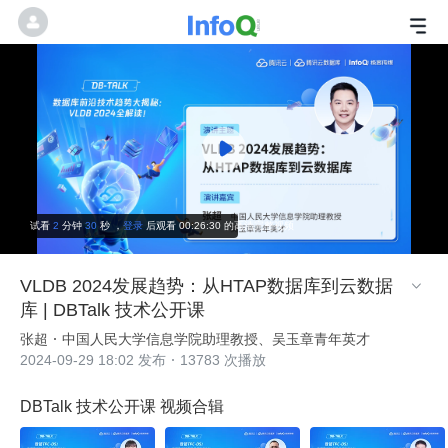
试看
2
分钟
30
秒 ，
登录
后观看 00:26:30 的高清完整视频
VLDB 2024发展趋势：从HTAP数据库到云数据

库 | DBTalk 技术公开课
张超
中国人民大学信息学院助理教授、吴玉章青年英才
2024-09-29 18:02 发布
13783 次播放
DBTalk 技术公开课 视频合辑