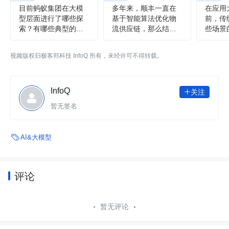
目前蚂蚁集团在大模
多年来，顺丰一直在
在应用
型层面进行了哪些探
基于智能算法优化物
前，传
索？有哪些典型的实
流供应链，那么结合
些场景
践案例？
大模型我们最近有哪
什么样
些新的应用或实践
些瓶颈
视频版权归极客邦科技 InfoQ 所有，未经许可不得转载。
吗？
InfoQ
关注

暂无签名

AI&大模型
评论
暂无评论