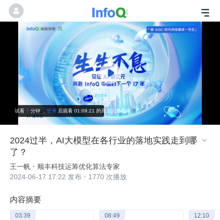
试看
3
分钟
，
登录
后观看 01:09:21 的高清完整视频
2024过半，AI大模型在各行业的落地实践走到哪

了？
王一帆
顺丰科技运筹优化算法专家
2024-06-17 17:22 发布
1770 次播放
内容摘要
03:39
08:49
12:10