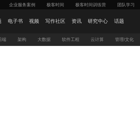
企业服务案例
极客时间
极客时间训练营
团队学习
on】 如何构建高效的 RAG 系统？RAG 技术在实际应用中遇到的挑战及应对策略？>>>
题
电子书
视频
写作社区
资讯
研究中心
话题
后端
架构
大数据
软件工程
云计算
管理/文化