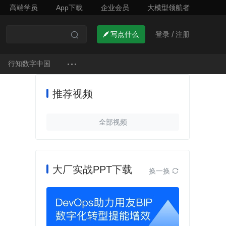
高端学员
App下载
企业会员
大模型领航者
了解详情


登录
注册

写点什么
/

行知数字中国
推荐视频
全部视频
大厂实战PPT下载
换一换
