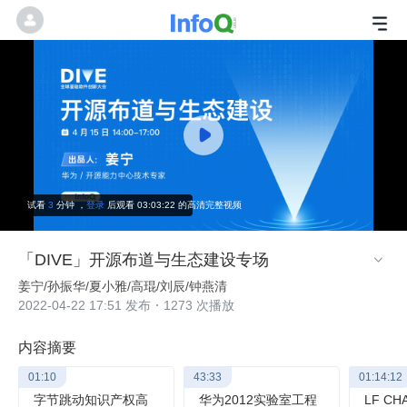
试看
3
分钟
，
登录
后观看 03:03:22 的高清完整视频
「DIVE」开源布道与生态建设专场

姜宁/孙振华/夏小雅/高琨/刘辰/钟燕清
2022-04-22 17:51 发布
1273 次播放
内容摘要
01:10
43:33
01:14:12
字节跳动知识产权高
华为2012实验室工程
LF C