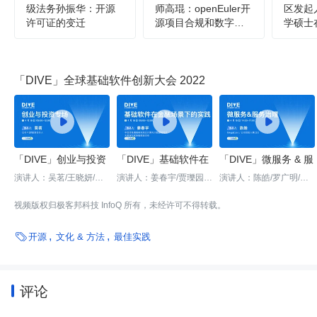
级法务孙振华：开源
师高琨：openEuler开
区发起
许可证的变迁
源项目合规和数字化
学硕士
运营的探索与实践
open
规和数
索与实
「DIVE」全球基础软件创新大会 2022



「DIVE」创业与投资
「DIVE」基础软件在
「DIVE」微服务 & 服
专场
金融场景下的实践专
务治理专场
演讲人：吴茗/王晓妍/陈
演讲人：姜春宇/贾瓅园/
演讲人：陈皓/罗广明/刘
冉/郑灿/胡渊铭
于建岗/王磊/马学宁
军/翁扬慧/刘超
场
视频版权归极客邦科技 InfoQ 所有，未经许可不得转载。

开源
文化 & 方法
最佳实践
评论