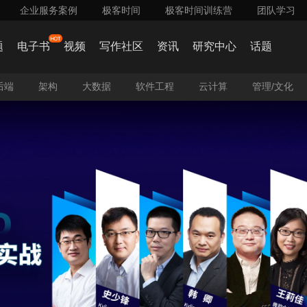
企业服务案例
极客时间
极客时间训练营
团队学习
on】 如何构建高效的 RAG 系统？RAG 技术在实际应用中遇到的挑战及应对策略？>>>
题
电子书
视频
写作社区
资讯
研究中心
话题
后端
架构
大数据
软件工程
云计算
管理/文化