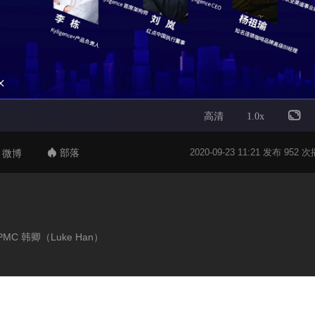

高清
1.0x
部落
2020-09-23 11:21 发布 952 
微博

 PMC 韩卿（Luke Han）