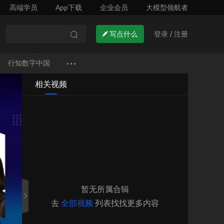
高端学员
App下载
企业会员
大模型领航者
了解详情


登录
注册

写点什么
/

行知数字中国
相关视频
暂无所属合辑

去
全部视频
列表找找更多内容