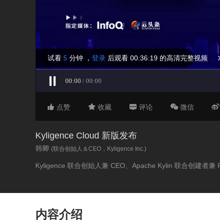
试看
5
分钟
，
登录
后观看 00:36:19 的高清完整视频
00:00
/ 00:00



收藏

评论
微信

点赞
Kyligence Cloud 新版发布
韩卿
(联合创始人＆CEO，Kyligence Inc.)
Kyligence 联合创始人兼 CEO、Apache Kylin 联合创建者兼
内容介绍