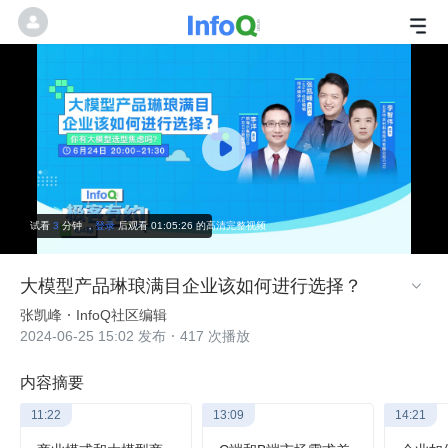
试看
3
分钟
，
登录
后观看 01:05:26 的高清完整视频
大模型产品琳琅满目企业该如何进行选择？

张凯峰
InfoQ社区编辑
2024-06-25 15:02 发布
417 次播放
内容摘要
11:22
13:09
14:21