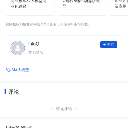
商业模式和大模型商
C端和B端市场需求差
企业如
业化路径
异
及应用
视频版权归极客邦科技 InfoQ 所有，未经许可不得转载。
InfoQ
关注

暂无签名

AI&大模型
评论
暂无评论