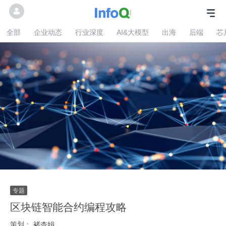
全部
企业动态
行业深度
AI&大模型
出海
后端
芯
区块链智能合约编程攻略
策划：
褚杏娟