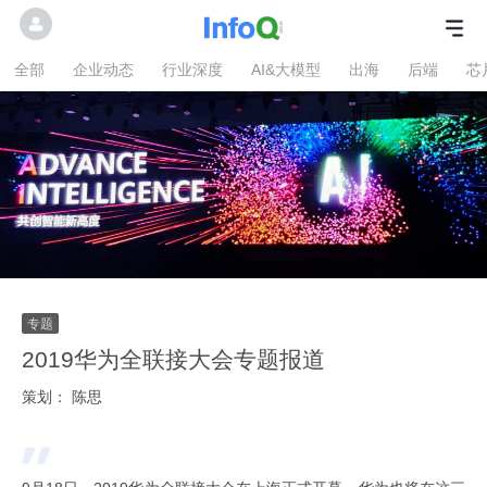
全部
企业动态
行业深度
AI&大模型
出海
后端
芯
2019华为全联接大会专题报道
策划：
陈思