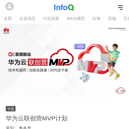
全部
企业动态
行业深度
AI&大模型
出海
后端
芯
华为云联创营MVP计划
策划：
鲁冬雪