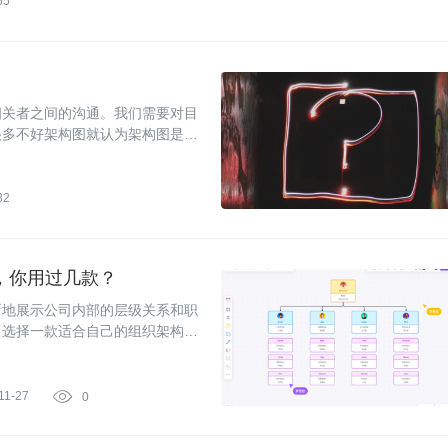
55
相关者之间的沟通。我们需要对目
很多不好架构图就认为架构图是不
82
，你用过几款？
晰地展示公司内部的层级关系和职
，选择一款适合自己的组织架构图
的软件。
11-27

0