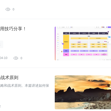

0
阶使用技巧分享！
k
04-10

0
和战术原则
战略和战术原则。本篇讲述如何保
2