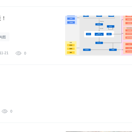
板！
构图
11-21

0
：

0