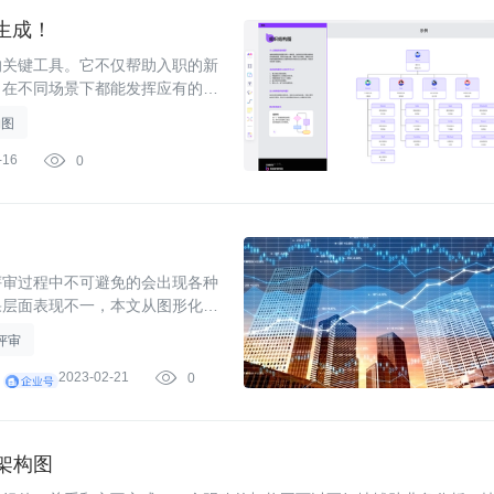
生成！
的关键工具。它不仅帮助入职的新
，在不同场景下都能发挥应有的作
构图
-16

0
评审过程中不可避免的会出现各种
果层面表现不一，本文从图形化的
评审
2023-02-21

0
成架构图