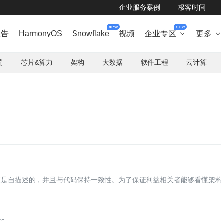
企业服务案例
极客时间
new
new
报告
HarmonyOS
Snowflake
视频
企业专区
更多

端
芯片&算力
架构
大数据
软件工程
云计算
须是自描述的，并且与代码保持一致性。为了保证利益相关者能够看懂架