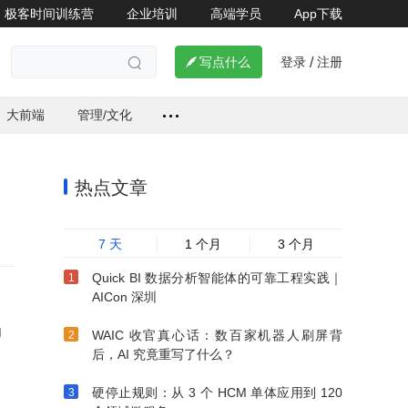
极客时间训练营
企业培训
高端学员
App下载
登录
注册


写点什么
/

大前端
管理/文化
热点文章
7 天
1 个月
3 个月
Quick BI 数据分析智能体的可靠工程实践｜
AICon 深圳
构
WAIC 收官真心话：数百家机器人刷屏背
后，AI 究竟重写了什么？
硬停止规则：从 3 个 HCM 单体应用到 120