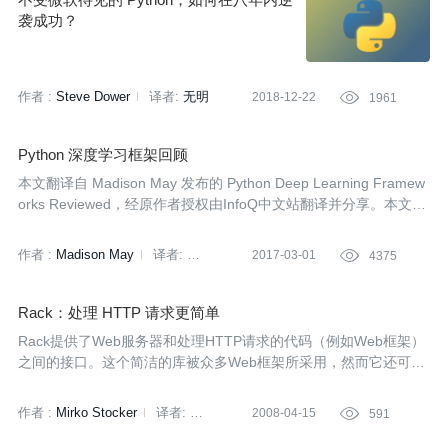
袭成功？
作者 :
Steve Dower
译者:
无明
2018-12-22

1961
Python 深度学习框架回顾
本文翻译自 Madison May 发布的 Python Deep Learning Framew
orks Reviewed，经原作者授权由InfoQ中文站翻译并分享。本文对
于常用的基于 Python 的深度学习框架 Theano、 Lasagne、 Block
s、 TensorFlow、Keras、MXNet、PyTorch 进行了介绍与优劣比
作者 :
Madison May
译者:
2017-03-01

4375
较，有助于深度学习入门者对于这些框架形成初步的认识。
王下邀月熊
Rack：处理 HTTP 请求更简单
Rack提供了Web服务器和处理HTTP请求的代码（例如Web框架）
之间的接口。这个简洁的库被众多Web框架所采用，然而它还可以
独立使用。我们采访了Rack的创始人Christian Neukirchen，来看
看有关Rack的一切。
作者 :
Mirko Stocker
译者:
2008-04-15

591
李明（nasi）