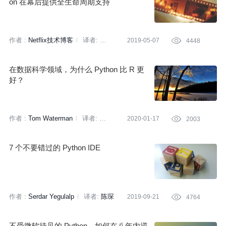
on 在幕后提供全生命周期支持
作者 :
Netflix技术博客
译者:
2019-05-07

4448
刘志勇
在数据科学领域，为什么 Python 比 R 更
好？
作者 :
Tom Waterman
译者:
2020-01-17

2003
刘志勇
策划:
刘燕
7 个不要错过的 Python IDE
作者 :
Serdar Yegulalp
译者:
陈琛
2019-09-21

4764
不受微软待见的 Python，如何在八年内逆