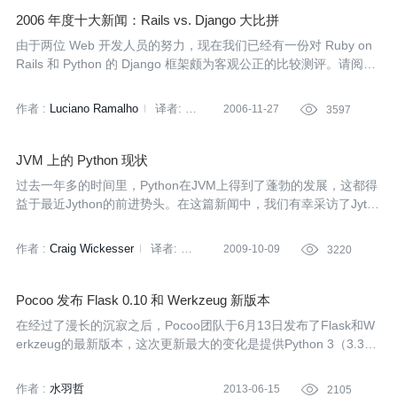
2006 年度十大新闻：Rails vs. Django 大比拼
由于两位 Web 开发人员的努力，现在我们已经有一份对 Ruby on
Rails 和 Python 的 Django 框架颇为客观公正的比较测评。请阅读
InfoQ 对这份报告的总结。
作者 :
Luciano Ramalho
译者:
2006-11-27

3597
Jason lai
JVM 上的 Python 现状
过去一年多的时间里，Python在JVM上得到了蓬勃的发展，这都得
益于最近Jython的前进势头。在这篇新闻中，我们有幸采访了Jytho
n的项目领导以了解Jython的当前状况以及JVM上的Python现状。
作者 :
Craig Wickesser
译者:
2009-10-09

3220
张龙
Pocoo 发布 Flask 0.10 和 Werkzeug 新版本
在经过了漫长的沉寂之后，Pocoo团队于6月13日发布了Flask和W
erkzeug的最新版本，这次更新最大的变化是提供Python 3（3.3以
及更高版本）的支持。
作者 :
水羽哲
2013-06-15

2105