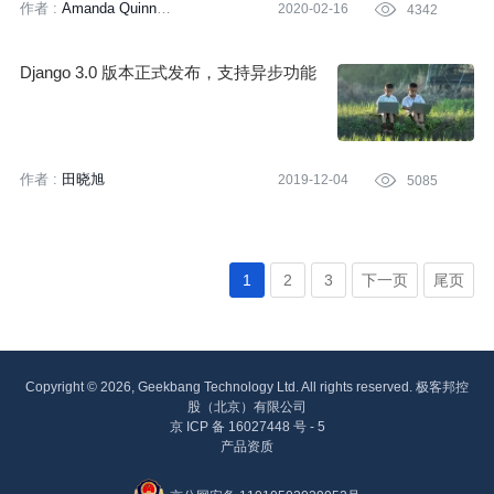
作者 :
Amanda Quinn
2020-02-16

4342
Zan McQuade
译者:
刘雅梦
策划:
田晓旭
Django 3.0 版本正式发布，支持异步功能
作者 :
田晓旭
2019-12-04

5085
1
2
3
下一页
尾页
Copyright © 2026, Geekbang Technology Ltd. All rights reserved. 极客邦控
股（北京）有限公司
京 ICP 备 16027448 号 - 5
产品资质