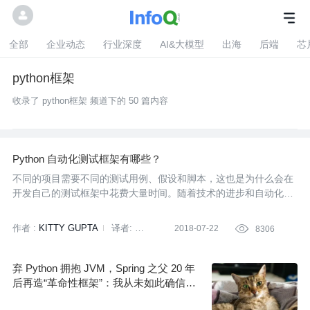
全部
企业动态
行业深度
AI&大模型
出海
后端
芯
python框架
收录了 python框架 频道下的 50 篇内容
Python 自动化测试框架有哪些？
不同的项目需要不同的测试用例、假设和脚本，这也是为什么会在
开发自己的测试框架中花费大量时间。随着技术的进步和自动化技
术的出现，市面上出现了一些自动化测试框架。只需要进行一些适
用性和效率参数的调整，这些自动化测试框架就能够开箱即用，大
作者 :
KITTY GUPTA
译者:
2018-07-22

8306
大节省了开发时间。由于这些框架被广泛使用，他们具有很好的健
张健欣
壮性，并且具有广泛多样的用例集和技术来轻易发现微小的缺陷。
今天，我们将看一看可用的Python自动化测试框架。
弃 Python 拥抱 JVM，Spring 之父 20 年
后再造“革命性框架”：我从未如此确信一
个新项目的必要性