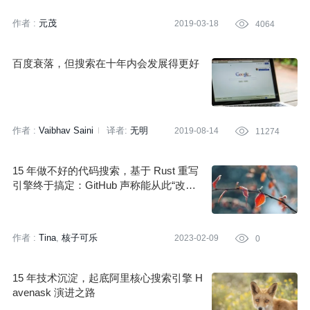
作者 :
元茂
2019-03-18

4064
百度衰落，但搜索在十年内会发展得更好
作者 :
Vaibhav Saini
译者:
无明
2019-08-14

11274
15 年做不好的代码搜索，基于 Rust 重写
引擎终于搞定：GitHub 声称能从此“改变
游戏规则”
作者 :
Tina
核子可乐
2023-02-09

0
15 年技术沉淀，起底阿里核心搜索引擎 H
avenask 演进之路