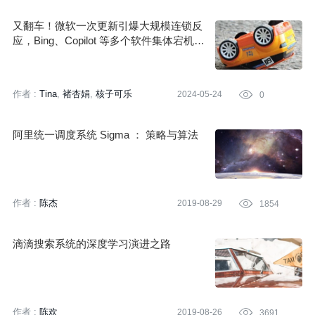
又翻车！微软一次更新引爆大规模连锁反
应，Bing、Copilot 等多个软件集体宕机五
小时！
作者 :
Tina
褚杏娟
核子可乐
2024-05-24

0
阿里统一调度系统 Sigma ： 策略与算法
作者 :
陈杰
2019-08-29

1854
滴滴搜索系统的深度学习演进之路
作者 :
陈欢
2019-08-26

3691