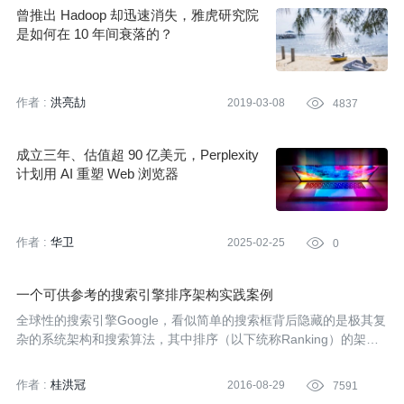
曾推出 Hadoop 却迅速消失，雅虎研究院
是如何在 10 年间衰落的？
作者 :
洪亮劼
2019-03-08

4837
成立三年、估值超 90 亿美元，Perplexity
计划用 AI 重塑 Web 浏览器
作者 :
华卫
2025-02-25

0
一个可供参考的搜索引擎排序架构实践案例
全球性的搜索引擎Google，看似简单的搜索框背后隐藏的是极其复
杂的系统架构和搜索算法，其中排序（以下统称Ranking）的架构
和算法更是关键部分。Google正是通过PageRank算法深刻改变搜
索排序而一举击败众多竞争对手。本文将介绍有关搜索引擎排序的
作者 :
桂洪冠
2016-08-29

7591
相关技术内容。