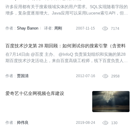
许多应用都有关于搜索领域实体的用户需求。SQL实现随着字段的
增多，复杂度逐渐增大。Java应用可以采用Lucene索引API，但是
事实证明这个功能会带来时间的消耗。这篇文章带你领略如何轻松
地在你的应用中使用Compass API。
作者 :
Shay Banon
译者:
周刚
2007-11-15

7174
百度技术沙龙第 28 期回顾：如何测试你的搜索引擎（含资料
下载）
在7月14日由 @百度 主办、 @InfoQ 负责策划组织和实施的第28
期百度技术沙龙活动上，来自百度高级工程师，线下百度负责人杨
进，搜狗搜索事业部测试部经理，搜索测试负责人冯刚分别分享了
关于搜索引擎系统的测试方法、常见问题以及相关的案例，话题涉
作者 :
贾国清
2012-07-16

2958
及“大型搜索引擎的系统测试方法及案例分享”，以及“搜索引擎测试
常见问题及有趣的缺陷”等。本文将对他们各自的分享做下简单的回
顾，同时提供相关资料的下载。
爱奇艺十亿全网视频仓库建设
作者 :
帅伟良
2019-08-24

130