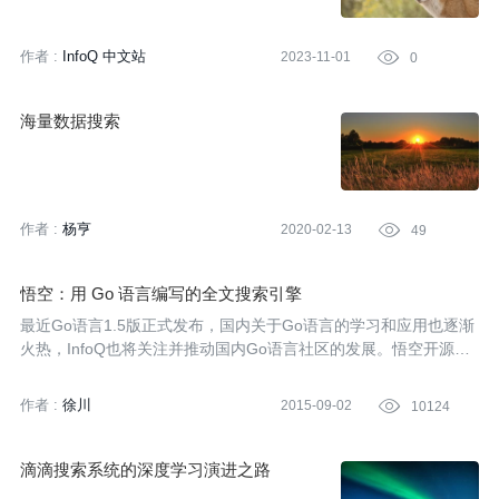
作者 :
InfoQ 中文站
2023-11-01

0
海量数据搜索
作者 :
杨亨
2020-02-13

49
悟空：用 Go 语言编写的全文搜索引擎
最近Go语言1.5版正式发布，国内关于Go语言的学习和应用也逐渐
火热，InfoQ也将关注并推动国内Go语言社区的发展。悟空开源项
目是用Go语言编写的全文搜索引擎，InfoQ记者采访了它的作者陈
辉，了解了这个项目背后的一些信息。
作者 :
徐川
2015-09-02

10124
滴滴搜索系统的深度学习演进之路