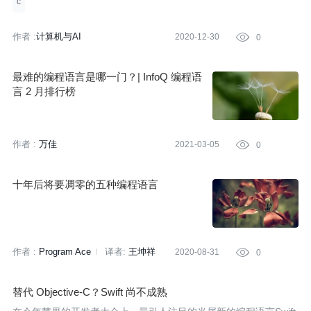
c
作者 :
计算机与AI
2020-12-30

0
最难的编程语言是哪一门？| InfoQ 编程语
言 2 月排行榜
作者 :
万佳
2021-03-05

0
十年后将要凋零的五种编程语言
作者 :
Program Ace
译者:
王坤祥
2020-08-31

0
策划:
小智
替代 Objective-C？Swift 尚不成熟