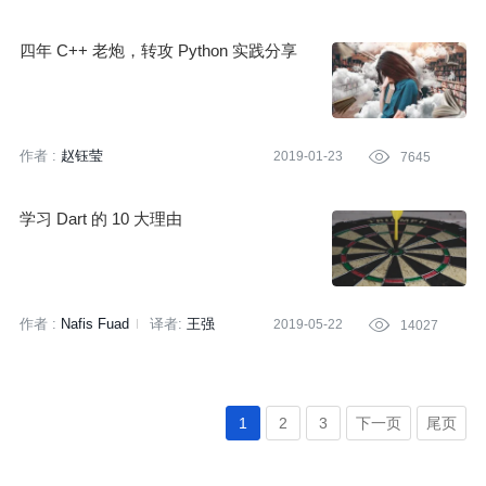
刘雅梦
策划:
刘燕
四年 C++ 老炮，转攻 Python 实践分享
作者 :
赵钰莹
2019-01-23

7645
学习 Dart 的 10 大理由
作者 :
Nafis Fuad
译者:
王强
2019-05-22

14027
1
2
3
下一页
尾页