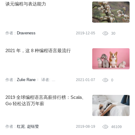
谈元编程与表达能力
作者 :
Draveness
2019-12-05

30
2021 年，这 8 种编程语言最流行
作者 :
Zulie Rane
译者:
2021-01-07

0
Sambodhi
策划:
刘燕
2019 全球编程语言高薪排行榜：Scala、
Go 轻松达百万年薪
作者 :
红泥
赵钰莹
2019-08-19

46109