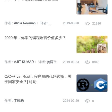
作者 :
Alicia Newman
译者:
2019-08-20

21386
刘雅梦
策划:
陈思
2020 年，你学的编程语言价值多少？
作者 :
AJIT KUMAR
译者:
姜雨生
2019-08-23

8946
策划:
王文婧
C/C++ vs. Rust，程序员的代码选择，关
乎国家安全？| 讨论
作者 :
丁晓昀
2024-02-29

0