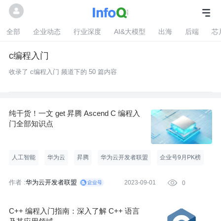
全部
企业动态
行业深度
AI&大模型
出海
后端
芯
c编程入门
收录了 c编程入门 频道下的 50 篇内容
纯干货！一文 get 昇腾 Ascend C 编程入
门全部知识点
人工智能
华为云
昇腾
华为云开发者联盟
企业号9月PK榜
作者 :
华为云开发者联盟
2023-09-01

0
C++ 编程入门指南：深入了解 C++ 语言