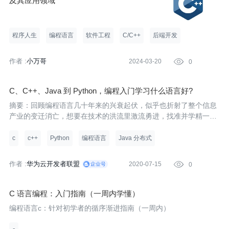
及其应用领域
程序人生
编程语言
软件工程
C/C++
后端开发
作者 :
小万哥
2024-03-20

0
C、C++、Java 到 Python，编程入门学习什么语言好?
摘要：回顾编程语言几十年来的兴衰起伏，似乎也折射了整个信息
产业的变迁消亡，想要在技术的洪流里激流勇进，找准并学精一两
门编程语言更加显得至关重要。
c
c++
Python
编程语言
Java 分布式
作者 :
华为云开发者联盟
2020-07-15

0
C 语言编程：入门指南（一周内学懂）
编程语言c：针对初学者的循序渐进指南（一周内）