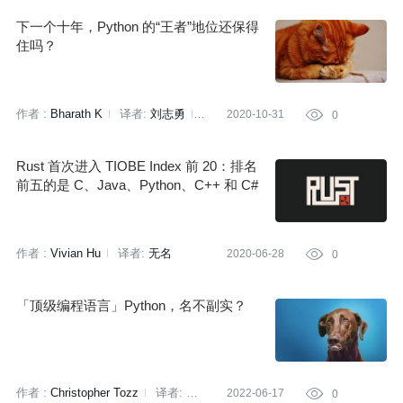
下一个十年，Python 的“王者”地位还保得
住吗？
作者 :
Bharath K
译者:
刘志勇
2020-10-31

0
策划:
刘燕
Rust 首次进入 TIOBE Index 前 20：排名
前五的是 C、Java、Python、C++ 和 C#
作者 :
Vivian Hu
译者:
无名
2020-06-28

0
「顶级编程语言」Python，名不副实？
作者 :
Christopher Tozz
译者:
2022-06-17

0