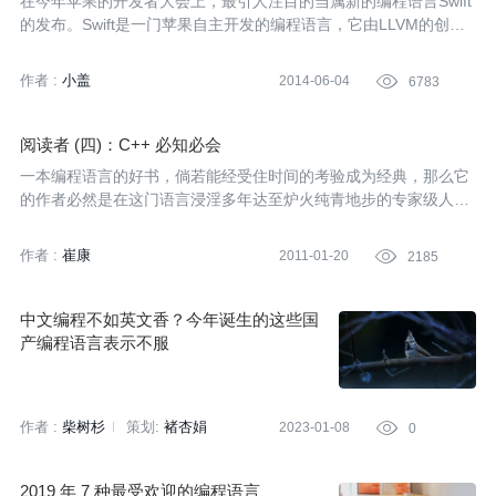
在今年苹果的开发者大会上，最引人注目的当属新的编程语言Swift
的发布。Swift是一门苹果自主开发的编程语言，它由LLVM的创始
人Chris Lattner在2010年开始着手设计，目标是在保证应用质量和
性能的前提下，让应用开发变得更加简单、快速。苹果宣称Swift的
作者 :
小盖
2014-06-04

6783
特点是：快速、现代、安全、互动，且全面优于Objective-C语言。
为了给Swift打好基础，苹果公司改进了编译器、调试器和框架结
构，不难看出苹果在Swift的设计上也煞费苦心。社交媒体上一时间
阅读者 (四)：C++ 必知必会
铺满了对Swift的讨论。
一本编程语言的好书，倘若能经受住时间的考验成为经典，那么它
的作者必然是在这门语言浸淫多年达至炉火纯青地步的专家级人
物。《C++必知必会》的作者 Stephen C. Dewhurst是贝尔实验室
最早的C++程序员之一，有着20多年的C++应用经验。他的履历与
作者 :
崔康
2011-01-20

2185
经验足以让读者心生信赖。然而，好的程序员不一定能写出好书。
Stephen是C/C++ User Journal的资深编辑，并担任了C++ Report
的专栏作家，这就足够保证本书的写作质量。
中文编程不如英文香？今年诞生的这些国
产编程语言表示不服
作者 :
柴树杉
策划:
褚杏娟
2023-01-08

0
2019 年 7 种最受欢迎的编程语言