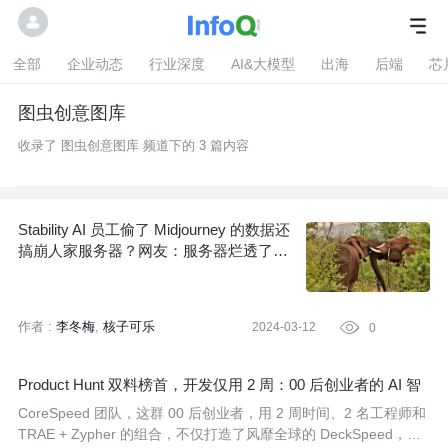
全部
企业动态
行业深度
AI&大模型
出海
后端
芯
图虫创意图库
收录了 图虫创意图库 频道下的 3 篇内容
Stability AI 员工偷了 Midjourney 的数据还
搞崩人家服务器？网友：服务器烂透了还
有脸甩锅给竞争对手
作者 :
李冬梅
核子可乐
2024-03-12

0
Product Hunt 双料榜首，开发仅用 2 周：00 后创业者的 AI 智
能体实践
CoreSpeed 团队，这群 00 后创业者，用 2 周时间、2 名工程师和
TRAE + Zypher 的组合，不仅打造了风靡全球的 DeckSpeed，更