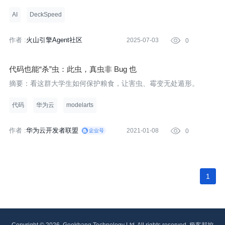
示范了一种全新的智能体开发范式。当代码隐入幕后，语言成为桥
梁，人类创意正以前所未有的速度直接塑造数字未来。
AI
DeckSpeed
作者 :
火山引擎Agent社区
2025-07-03

0
代码也能“杀”虫：此虫，真虫非 Bug 也
摘要：看这群大学生如何保护粮食，让害虫、霉变无处遁形。
代码
华为云
modelarts
作者 :
华为云开发者联盟
2021-01-08

0
1