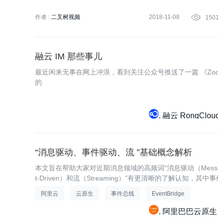
作者 :
二叉树视频
2018-11-08

150
融云 IM 那些事儿
最近闲来无事在网上冲浪，看到关注公众号推送了一篇 《Zo
的
融云 RongClou
“消息驱动、事件驱动、流 ”基础概念解析
本文旨在帮助大家对近期消息领域的高频词“消息驱动（Message
t-Driven）和流（Streaming）”有更清晰的了解认知，其中
大技术趋势之一， EventBridge作为下一代消息中间件，
阿里云
云原生
事件总线
EventBridge
阿里巴巴云原生