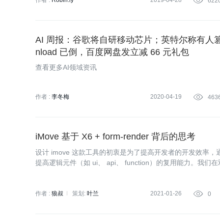
作者 :
Robin.ly
2019-04-28

622
AI 周报：谷歌将自研移动芯片；英特尔称有人篡
nload 已倒，百度网盘发立减 66 元礼包
查看更多AI领域资讯
作者 :
李冬梅
2020-04-19

463
iMove 基于 X6 + form-render 背后的思考
设计 imove 这款工具的初衷是为了提高开发者的开发效率
提高逻辑元件（如 ui、 api、 function）的复用能力。我们在
开发，不仅提高了开发的速度，还积累了许多的逻辑元件。
作者 :
狼叔
策划:
叶兰
2021-01-26

0