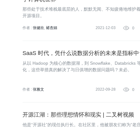
那些处于技术堆栈最底层的人，默默无闻、不知疲倦地维护
开源项目。
作者 :
张健欣
褚杏娟
2021-12-03

0
SaaS 时代，凭什么说数据分析的未来是指标中
从以 Hadoop 为核心的数据湖，到 Snowflake、Databr
化，这些举措真的解决了与日俱增的数据问题吗？未必。
作者 :
张雅文
2022-09-28

0
开源江湖：那些理想情怀和现实 | 二叉树视频
他是“开源社”的现任执行长。在社区里，他被朋友们称为“老庄