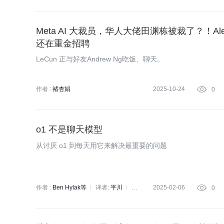
Meta AI 大裁员，华人大佬田渊栋被裁了？！Alexa
还在重金招聘
LeCun 正与好友Andrew Ng吃饭、聊天。
作者 :
褚杏娟
2025-10-24

0
o1 不是聊天模型
从讨厌 o1 到每天用它来解决最重要的问题
作者 :
Ben Hylak等
译者:
平川
策
2025-02-06

0
划:
褚杏娟