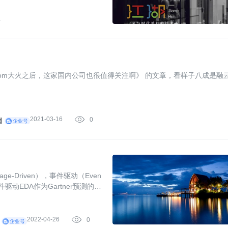
1
om大火之后，这家国内公司也很值得关注啊》 的文章，看样子八成是融
2021-03-16

0
d
-Driven），事件驱动（Even
事件驱动EDA作为Gartner预测的十
也是目前的重点方向之一。
2022-04-26

0