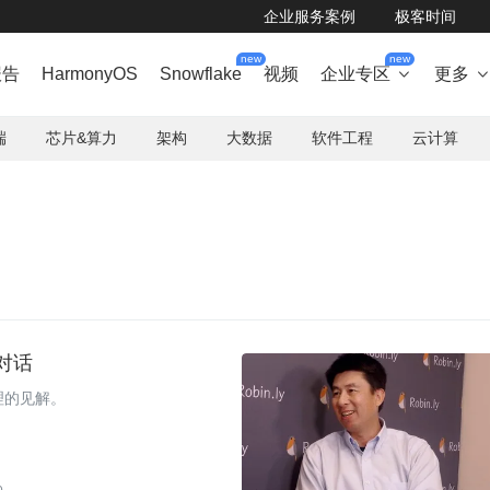
企业服务案例
极客时间
new
new
报告
HarmonyOS
Snowflake
视频
企业专区
更多

端
芯片&算力
架构
大数据
软件工程
云计算
活对话
处理的见解。