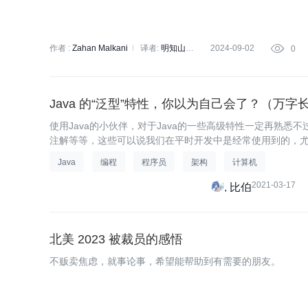
作者 :
Zahan Malkani
译者:
明知山
2024-09-02

0
策划:
Tina
Java 的“泛型”特性，你以为自己会了？（万字
使用Java的小伙伴，对于Java的一些高级特性一定再熟悉
注解等等，这些可以说我们在平时开发中是经常使用到的，
有用不到的，今天我们先来谈谈 泛型 。
Java
编程
程序员
架构
计算机
2021-03-17
比伯
北美 2023 被裁员的感悟
不贩卖焦虑，就事论事，希望能帮助到有需要的朋友。