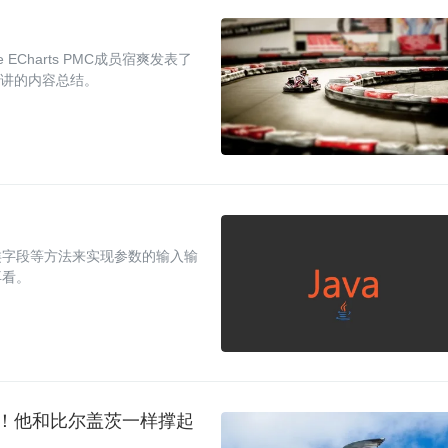
e ECharts PMC成员宿爽发表了
演讲的内容总结。
类字段等方法来实现参数的输入输
再看。
护！他和比尔盖茨一样撑起