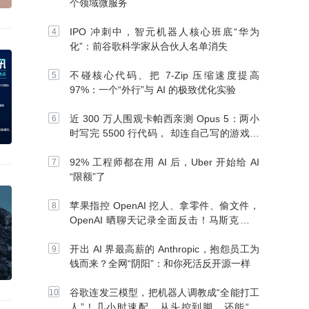
个领域微服务
IPO 冲刺中，智元机器人核心班底“华为
化”：前谷歌科学家从合伙人名单消失
不碰核心代码、把 7-Zip 压缩速度提高
97%：一个“外行”与 AI 的极致优化实验
近 300 万人围观卡帕西亲测 Opus 5：两小
时写完 5500 行代码， 却连自己写的游戏都
玩不了
92% 工程师都在用 AI 后，Uber 开始给 AI
“限额”了
苹果指控 OpenAI 挖人、拿零件、偷文件，
OpenAI 晒聊天记录全面反击！马斯克：别
信 OpenAI
开出 AI 界最高薪的 Anthropic，抱怨员工为
钱而来？全网“阴阳”：和你死活反开源一样
谷歌连发三模型，把机器人调教成“全能打工
人”！几小时速配、从头控到脚，还能“组