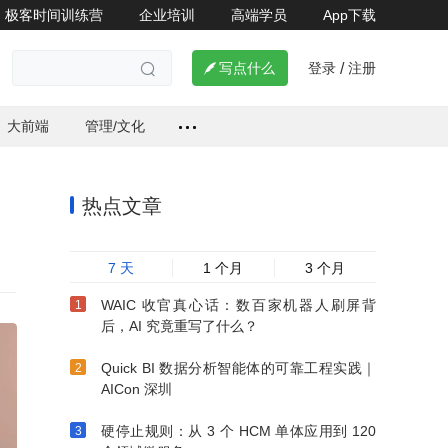
极客时间训练营
企业培训
高端学员
App下载
登录
注册


写点什么
/

大前端
管理/文化
热点文章
7 天
1 个月
3 个月
WAIC 收官真心话：数百家机器人刷屏背
后，AI 究竟重写了什么？
Quick BI 数据分析智能体的可靠工程实践｜
AICon 深圳
硬停止规则：从 3 个 HCM 单体应用到 120