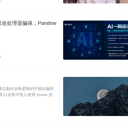
0
改处理器骗保；Pandow
6
，通过面向业务逻辑的可视化编排
双11业务中投入使用 imove 进行