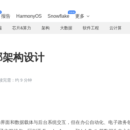
t
new
报告
HarmonyOS
Snowflake
更多

端
芯片&算力
架构
大数据
软件工程
云计算
局部架构设计
读完需：约 9 分钟
的界面和数据载体与后台系统交互，但在办公自动化、电子政务