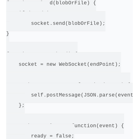
function upload(blobOrFile) {

    if (ready)

        socket.send(blobOrFile);

}

function openSocket() {

    socket = new WebSocket(endPoint);

    socket.onmessage = function(event) {

        self.postMessage(JSON.parse(event.d
    };

    socket.onclose = function(event) {

        ready = false;
