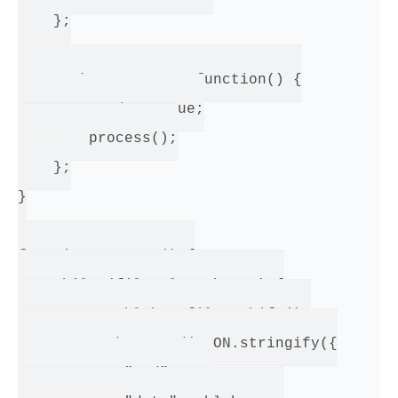
    };

    socket.onopen = function() {

        ready = true;

        process();

    };

}

function process() {

    while (files.length > 0) {

        var blob = files.shift();

        socket.send(JSON.stringify({

            "cmd" : 1,
