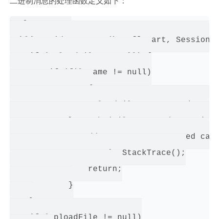
二进制消息的处理函数定义如下：
@OnMessage

public void savePart(byte[] part, Session s
    if (uploadFile == null) {

        if (fileName != null)

            try {

                uploadFile = new RandomAcce
            } catch (FileNotFoundException 
                // TODO Auto-generated catc
                e.printStackTrace();

                return;

            }

    }

    if (uploadFile != null)
