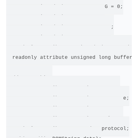
  const unsigned short CONNECTING = 0;

  const unsigned short OPEN = 1;

  const unsigned short CLOSING = 2;

  const unsigned short CLOSED = 3;

  readonly attribute unsigned short readySt
  readonly attribute unsigned long buffered
  // networking

           attribute Function onopen;

           attribute Function onmessage;

           attribute Function onerror;

           attribute Function onclose;

  readonly attribute DOMString protocol;
