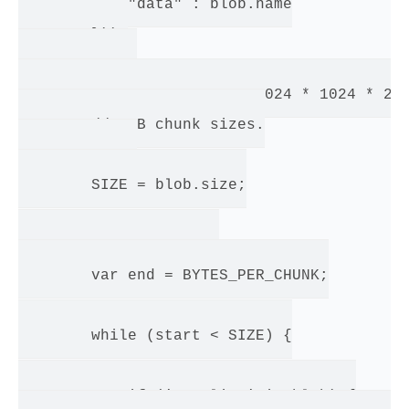
            "data" : blob.name

        }));

        const

        BYTES_PER_CHUNK = 1024 * 1024 * 2;

        // 1MB chunk sizes.

        const

        SIZE = blob.size;

        var start = 0;

        var end = BYTES_PER_CHUNK;

        while (start < SIZE) {

            if ('mozSlice' in blob) {
