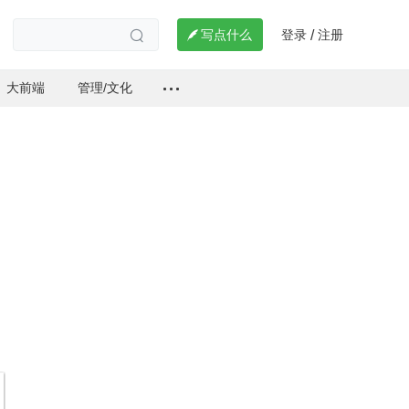
登录
注册

写点什么
/

大前端
管理/文化