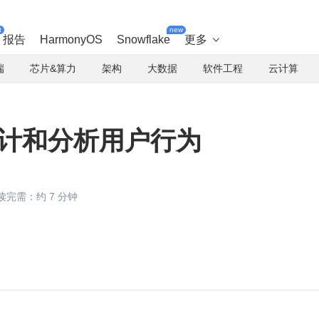
t
new
报告
HarmonyOS
Snowflake
更多

端
芯片&算力
架构
大数据
软件工程
云计算
 来统计和分析用户行为
读完需：约 7 分钟