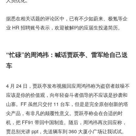
人员优化。
据悉在相关话题的评论区中，已有不少如蔚来、极氪等企
业 HR 招聘账号表示，欢迎被解约的应届生投递简历。
“忙碌”的周鸿祎：喊话贾跃亭、雷军给自己送
车
4 月 24 日，贾跃亭发布视频回应周鸿祎称为盗窃者鼓噪不
应该是你的价值观，向年轻奋斗者倡导的不应该是抄袭和
山寨。FF 虽然只交付 11 台车，但是是完全原创创新的塔
尖产品，有非凡的颠覆性意义。贾跃亭称会在合适的时
机，把 FF91 带回中国制造。随后，周鸿祎再次回应称，
贾总别光讲 ppt，先送辆车到 360 大厦小广场让我试试。