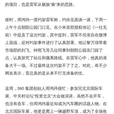
的项目，也是雷军从魅族“偷”来的思路。
彼时，周鸿祎一度约架雷军称，约你见面谈一谈，下周一
上午十点朝阳公园门口见。在小米首部授权传记《一往无
前》中提及了这次约架，其中提到，雷军不但亲自在微博
上迎战，还对约架事件进行了认真部署。他让黎万强带着
市场部的刘飞、钟雨飞等几位同事到朝阳公园东门踩了
点，认真探究了站位和撤离路线。在雷军心中，他真的准
备大干一场。不过最终这次约架不了了之。对此，有不少
网友表示，雷总真的是从来不打无准备的仗。
这周，360 集团创始人周鸿祎很忙：参加完北京国际车
展、中关村论坛“投资北京”大会做演讲。虽然不会开车，
也没有造车，但周鸿祎最近却成为汽车圈的话题人物。在
北京国际车展，他更是爬上一辆越野车顶，成为了全场焦