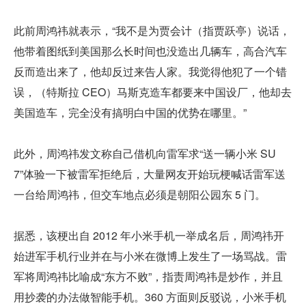
此前周鸿祎就表示，“我不是为贾会计（指贾跃亭）说话，
他带着图纸到美国那么长时间也没造出几辆车，高合汽车
反而造出来了，他却反过来告人家。我觉得他犯了一个错
误，（特斯拉 CEO）马斯克造车都要来中国设厂，他却去
美国造车，完全没有搞明白中国的优势在哪里。”
此外，周鸿祎发文称自己借机向雷军求“送一辆小米 SU
7”体验一下被雷军拒绝后，大量网友开始玩梗喊话雷军送
一台给周鸿祎，但交车地点必须是朝阳公园东 5 门。
据悉，该梗出自 2012 年小米手机一举成名后，周鸿祎开
始进军手机行业并在与小米在微博上发生了一场骂战。雷
军将周鸿祎比喻成“东方不败”，指责周鸿祎是炒作，并且
用抄袭的办法做智能手机。360 方面则反驳说，小米手机