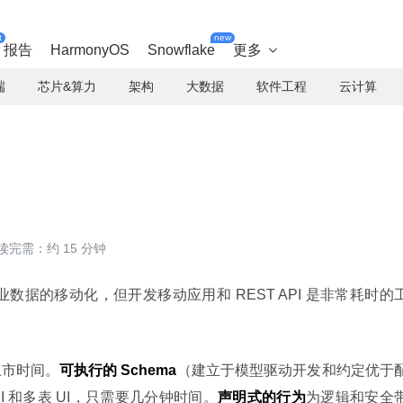
t
new
报告
HarmonyOS
Snowflake
更多

端
芯片&算力
架构
大数据
软件工程
云计算
读完需：约 15 分钟
企业数据的移动化，但开发移动应用和 REST API 是非常耗时的
上市时间。
可执行的 Schema
（建立于模型驱动开发和约定优于
 API 和多表 UI，只需要几分钟时间。
声明式的行为
为逻辑和安全