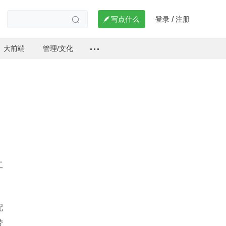
登录
注册

写点什么
/

大前端
管理/文化
工
配
带