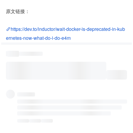
原文链接：
https://dev.to/inductor/wait-docker-is-deprecated-in-kub
ernetes-now-what-do-i-do-e4m