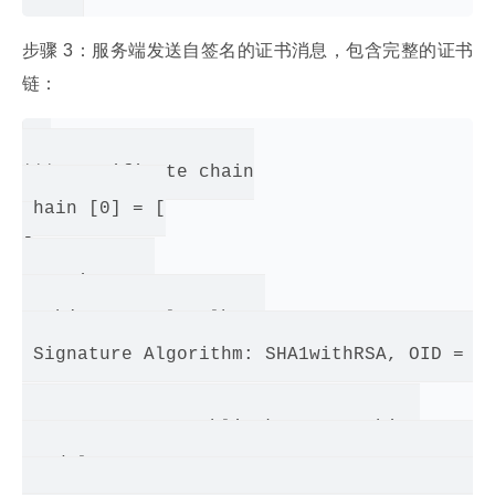
步骤 3：服务端发送自签名的证书消息，包含完整的证书
链：
*** Certificate chain

chain [0] = [

[

 Version: V3

 Subject: CN=localhost

 Signature Algorithm: SHA1withRSA, OID = 1.
 Key:  Sun RSA public key, 2048 bits

 modulus: 180074092335949740506599932729136