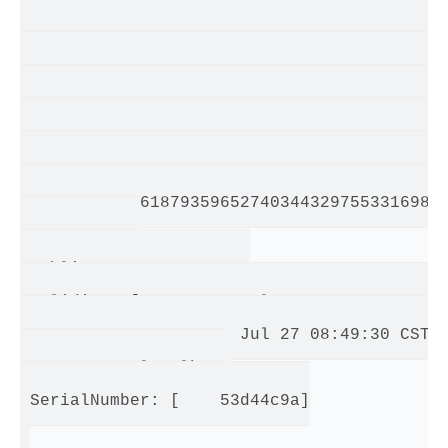
8912039956769329215568969897206202664602548
2699732036732271621855475030943428965524475
7465607023130658845790712176848549311518964
0778250976785756864505468295787416248082950
9144592570879013670035052651292602114092634
6787478632292743707988176993750376767952548
9434798983756187935965274034432975533169808
294110074041

 public exponent: 65537

 Validity: [From: Sun Jul 27 08:49:30 CST 2
              To: Mon Jul 27 08:49:30 CST 2
 Issuer: CN=localhost

 SerialNumber: [    53d44c9a]
