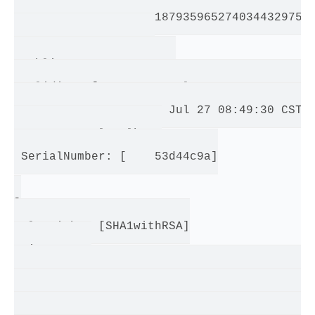
5940552943479898375618793596527403443297553
14296906294110074041

 public exponent: 65537

 Validity: [From: Sun Jul 27 08:49:30 CST 2
              To: Mon Jul 27 08:49:30 CST 2
 Issuer: CN=localhost

 SerialNumber: [    53d44c9a]

]

 Algorithm: [SHA1withRSA]

 Signature:

0000: 10 05 5E D4 EE A8 1C 8E   82 F1 3F 6B
0010: 97 BE 62 13 F7 2E 94 74   A5 46 CC AB