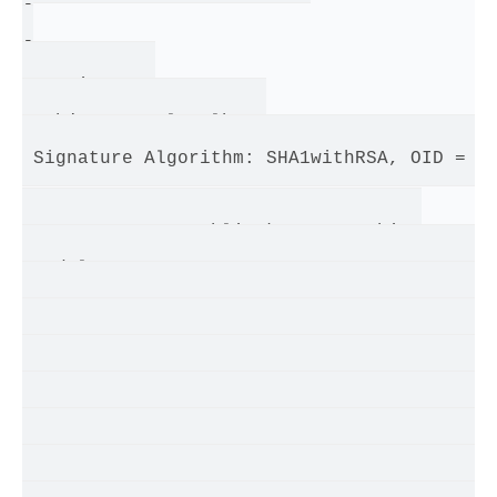
[

[

 Version: V3

 Subject: CN=localhost

 Signature Algorithm: SHA1withRSA, OID = 1.
 Key:  Sun RSA public key, 2048 bits

 modulus: 180074092335949740506599932729136
2891203995676932921556896989720620266460254
1826997320367322716218554750309434289655244
2397465607023130658845790712176848549311518
4010077825097678575686450546829578741624808
4239591445925708790136700350526512926021140
7284836787478632292743707988176993750376767