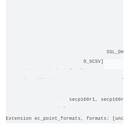
TLS_RSA_WITH_AES_128_CBC_SHA, TLS_ECDH_ECDS
TLS_DHE_RSA_WITH_AES_128_CBC_SHA, TLS_DHE_D
TLS_ECDHE_RSA_WITH_RC4_128_SHA, SSL_RSA_WIT
TLS_ECDH_RSA_WITH_RC4_128_SHA, TLS_ECDHE_EC
SSL_RSA_WITH_3DES_EDE_CBC_SHA, TLS_ECDH_ECD
SSL_DHE_RSA_WITH_3DES_EDE_CBC_SHA, SSL_DHE_
TLS_EMPTY_RENEGOTIATION_INFO_SCSV]

Compression Methods:  { 0 }

Extension elliptic_curves, curve names: {se
sect233k1, sect233r1, sect283k1, sect283r1,
sect571r1, secp160k1, secp160r1, secp160r2,
sect239k1, secp256k1}
