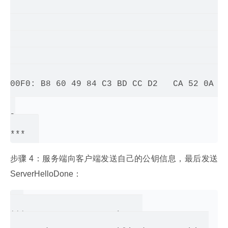
00B0: 93 CF 74 28 A3 C1 8B E1   B1 12 9F 44
00C0: D6 F5 B0 B1 D9 18 AA F6   88 02 26 93
00D0: F8 B0 8B E6 7D C6 56 39   B2 6A AF 73
00E0: 10 F0 C5 98 4F 90 39 2F   84 BC A0 78
00F0: B8 60 49 84 C3 BD CC D2   CA 52 0A 03
]

步骤 4：服务端向客户端发送自己的公钥信息，最后发送 
ServerHelloDone：
*** ECDH ServerKeyExchange
