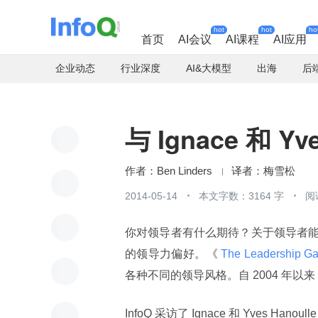
hot
hot
ho
首页
AI会议
AI课程
AI应用
企业动态
行业深度
AI&大模型
出海
后
与 Ignace 和 Y
Ben Linders
梅雪松
2014-05-14
本文字数：3164 字
阅
你对领导者有什么期待？关于领导者
的领导力偏好。《
 The Leadership G
各种不同的领导风格。自 2004 年
InfoQ 采访了 Ignace 和 Yves