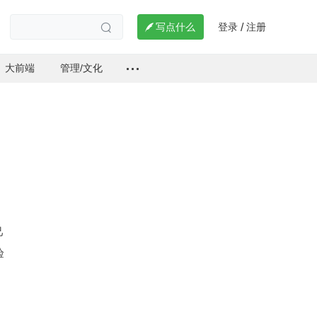
登录
注册

写点什么
/

大前端
管理/文化
己
验