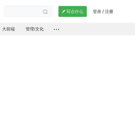
登录
注册

写点什么
/

大前端
管理/文化
。