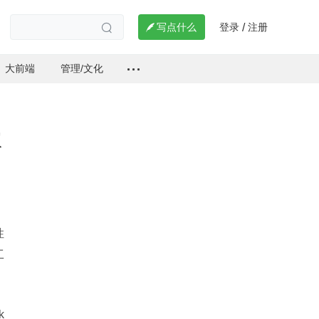
登录
注册

写点什么
/

大前端
管理/文化
体
性
工
 