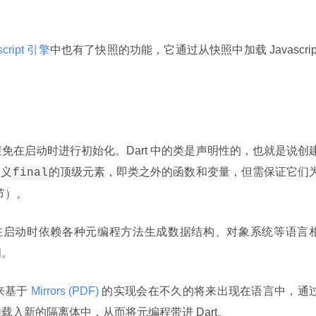
script 引擎
中也有了快照的功能，它通过从快照中加载 Javascript
避免在启动时进行初始化。Dart 中的类是声明性的，也就是说创
定义
的顶级元素，即类之外的函数和变量，但需保证它们
final
节）。
那些在启动时依赖各种元编程方法生成数据结构、对象系统等语言
间。
来基于
 Mirrors (PDF) 
的实现会在不久的将来出现在语言中，通
加载入新的隔离体中，从而将元编程带进 Dart。