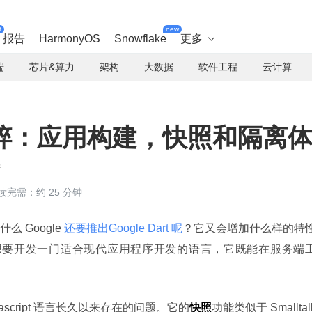
t
new
报告
HarmonyOS
Snowflake
更多

端
芯片&算力
架构
大数据
软件工程
云计算
rt 精粹：应用构建，快照和隔离
进
读完需：约 25 分钟
Google 
还要推出Google Dart 呢
？它又会增加什么样的特
t 团队想要开发一门适合现代应用程序开发的语言，它既能在服务端
Javascript 语言长久以来存在的问题。它的
快照
功能类似于 Smalltalk