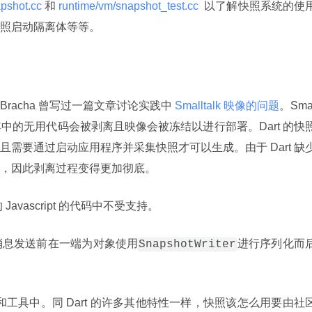
pshot.cc 
和
 runtime/vm/snapshot_test.cc 
 以了解快照系统的使
照启动隔离体等等。
ad Bracha 曾写过一篇文章讨论实践中
 Smalltalk 映像的问题
。Sma
，其中的无用代码会被剥离且映像会被冻结以进行部署。Dart 的快
需要通过启动应用程序并采集快照才可以生成。由于 Dart 缺
，因此剥离过程变得更加彻底。
 Javascript 的代码中不受支持。
消息发送前在一端为对象使用
进行序列化而
SnapshotWriter
机和工具中。同 Dart 的许多其他特性一样，快照该怎么用要由社