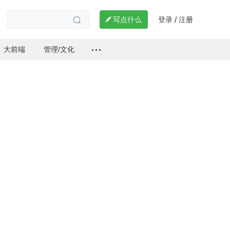
登录
注册

写点什么
/

大前端
管理/文化