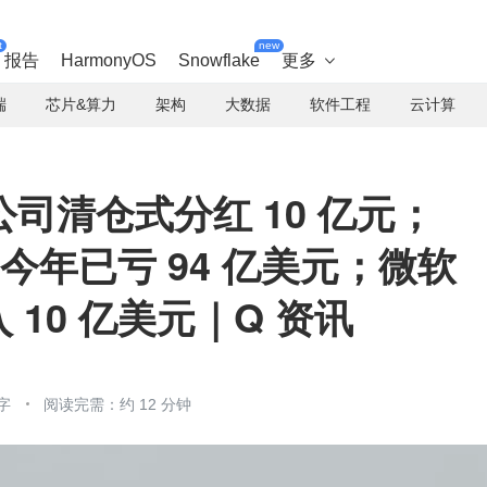
t
new
报告
HarmonyOS
Snowflake
更多

端
芯片&算力
架构
大数据
软件工程
云计算
公司清仓式分红 10 亿元；
门今年已亏 94 亿美元；微软
收入 10 亿美元｜Q 资讯
字
阅读完需：约 12 分钟