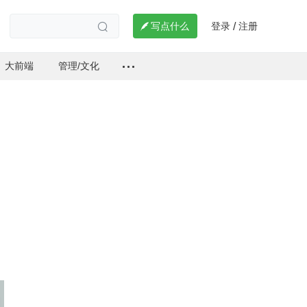
登录
注册

写点什么
/

大前端
管理/文化