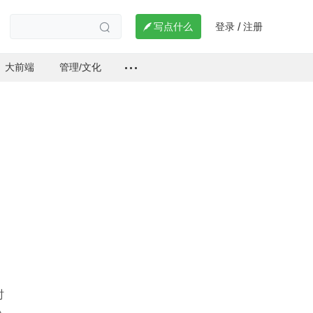
登录
注册

写点什么
/

大前端
管理/文化
时