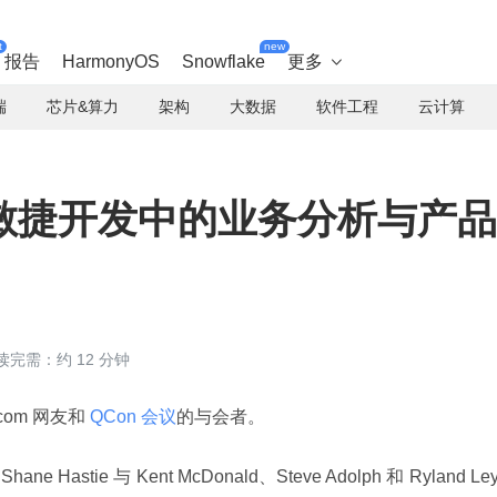
t
new
报告
HarmonyOS
Snowflake
更多

端
芯片&算力
架构
大数据
软件工程
云计算
敏捷开发中的业务分析与产品
读完需：约 12 分钟
com 网友和
 QCon 会议
的与会者。
astie 与 Kent McDonald、Steve Adolph 和 Ryland Ley