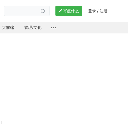
登录
注册

写点什么
/

大前端
管理/文化
t