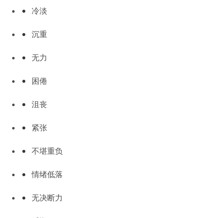
冷淡
沉重
无力
困倦
沮丧
紧张
不堪重负
情绪低落
无决断力