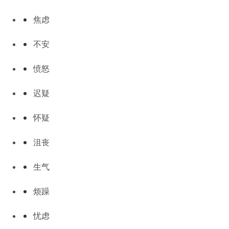
焦虑
不安
愤怒
迟疑
怀疑
沮丧
生气
烦躁
忧虑