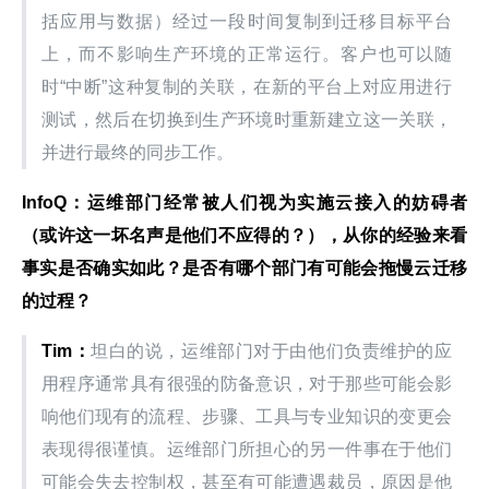
括应用与数据）经过一段时间复制到迁移目标平台
上，而不影响生产环境的正常运行。客户也可以随
时“中断”这种复制的关联，在新的平台上对应用进行
测试，然后在切换到生产环境时重新建立这一关联，
并进行最终的同步工作。
InfoQ
：运维部门经常被人们视为实施云接入的妨碍者
（或许这一坏名声是他们不应得的？），从你的经验来看
事实是否确实如此？是否有哪个部门有可能会拖慢云迁移
的过程？
Tim
：
坦白的说，运维部门对于由他们负责维护的应
用程序通常具有很强的防备意识，对于那些可能会影
响他们现有的流程、步骤、工具与专业知识的变更会
表现得很谨慎。运维部门所担心的另一件事在于他们
可能会失去控制权，甚至有可能遭遇裁员，原因是他