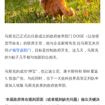
马斯克已正式出任新成立的政府效率部门 DOGE（以加密
货币命名）的联席主管，他与企业家维韦克·拉马斯瓦米共
同
领导该部门
，目标是控制政府开支。这几天，马斯克
的𝕏帖子几乎都与他新职位相关。
马斯克的成功“押宝”，也让迪士尼、康卡斯特和 IBM 重返 
𝕏 投放广告。与此同时，当下一大批科技界高管正列队申
请加入埃隆·马斯克执掌的政府效率部。
“
本届政府将在规则层面（或者规则缺失问题）做出关键决