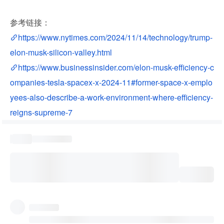
参考链接：
https://www.nytimes.com/2024/11/14/technology/trump-
elon-musk-silicon-valley.html
https://www.businessinsider.com/elon-musk-efficiency-c
ompanies-tesla-spacex-x-2024-11#former-space-x-emplo
yees-also-describe-a-work-environment-where-efficiency-
reigns-supreme-7