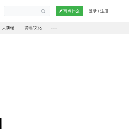
登录
注册

写点什么
/

大前端
管理/文化