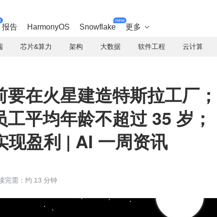
t
new
报告
HarmonyOS
Snowflake
更多

端
芯片&算力
架构
大数据
软件工程
云计算
前要在火星建造特斯拉工厂；
工平均年龄不超过 35 岁；
实现盈利 | AI 一周资讯
读完需：约 13 分钟