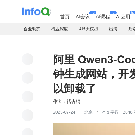
hot
hot
ho
首页
AI会议
AI课程
AI应用
企业动态
行业深度
AI&大模型
出海
后
阿里 Qwen3-Co
钟生成网站，开发者
以卸载了
褚杏娟
2025-07-24
北京
本文字数：2648 