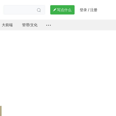
登录
注册

写点什么
/

大前端
管理/文化