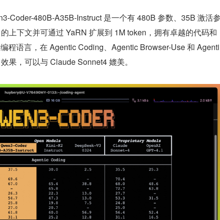
Coder-480B-A35B-Instruct 是一个有 480B 参数、35B 激活
en 的上下文并可通过 YaRN 扩展到 1M token，拥有卓越的代码和 
，在 Agentic Coding、Agentic Browser-Use 和 Agenti
 效果，可以与 Claude Sonnet4 媲美。