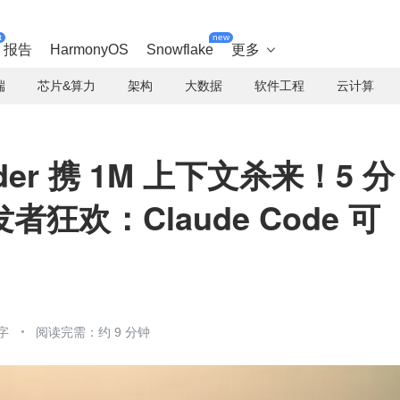
t
new
报告
HarmonyOS
Snowflake
更多

端
芯片&算力
架构
大数据
软件工程
云计算
der 携 1M 上下文杀来！5 分
狂欢：Claude Code 可
字
阅读完需：约 9 分钟