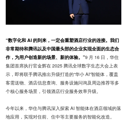
“数字化和 AI 的到来，一定会重塑酒店行业的连接。我们
非常期待和腾讯以及中国最头部的企业实现全面的生态合
作，为用户创造新的场景、新的体验。”
9 月 16 日，华住
集团首席执行官金辉在 2025 腾讯全球数字生态大会上表
示，即将联手腾讯推出升级打造的“华小 AI”智能体，覆盖
客需送物、酒店信息查询、服务设施问询及周边推荐等多
个核心服务场景，引领酒店行业服务效率升级。
今年以来，华住与腾讯深入探索 AI 智能体在酒店领域的落
地应用，实现对住前、住中等主要服务的智能化改造。