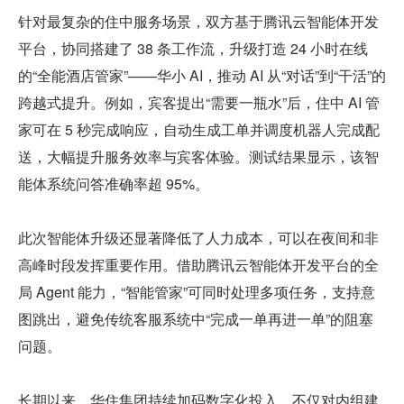
针对最复杂的住中服务场景，双方基于腾讯云智能体开发
平台，协同搭建了 38 条工作流，升级打造 24 小时在线
的“全能酒店管家”——华小 AI，推动 AI 从“对话”到“干活”的
跨越式提升。例如，宾客提出“需要一瓶水”后，住中 AI 管
家可在 5 秒完成响应，自动生成工单并调度机器人完成配
送，大幅提升服务效率与宾客体验。测试结果显示，该智
能体系统问答准确率超 95%。
此次智能体升级还显著降低了人力成本，可以在夜间和非
高峰时段发挥重要作用。借助腾讯云智能体开发平台的全
局 Agent 能力，“智能管家”可同时处理多项任务，支持意
图跳出，避免传统客服系统中“完成一单再进一单”的阻塞
问题。
长期以来，华住集团持续加码数字化投入，不仅对内组建