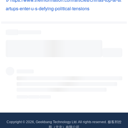
artups-enter-u-s-defying-political-tensions
Copyright © 2026, Geekbang Technology Ltd. All rights reserved. 极客邦控
股（北京）有限公司