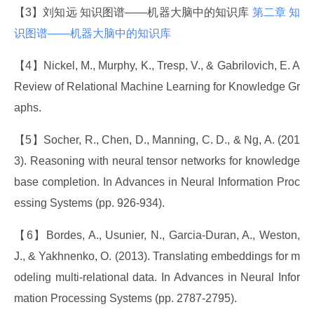
【3】刘知远 知识图谱——机器大脑中的知识库 
第二章 知
识图谱——机器大脑中的知识库
【4】Nickel, M., Murphy, K., Tresp, V., & Gabrilovich, E. A 
Review of Relational Machine Learning for Knowledge Gr
aphs.
【5】Socher, R., Chen, D., Manning, C. D., & Ng, A. (201
3). Reasoning with neural tensor networks for knowledge 
base completion. In Advances in Neural Information Proc
essing Systems (pp. 926-934).
【6】Bordes, A., Usunier, N., Garcia-Duran, A., Weston, 
J., & Yakhnenko, O. (2013). Translating embeddings for m
odeling multi-relational data. In Advances in Neural Infor
mation Processing Systems (pp. 2787-2795).