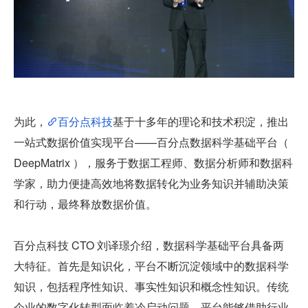
为此，
百分点科技
基于十多年的理论和技术积淀，推出
一站式数据价值实现平台——百分点数据科学基础平台（ 
DeepMatrix ），服务于数据工程师、数据分析师和数据科
学家，助力便捷高效地将数据转化为业务知识并辅助决策
和行动，最终释放数据价值。
百分点科技 CTO 刘译璟介绍，数据科学基础平台具备两
大特征。首先是知识化，平台不断沉淀领域中的数据科学
知识，包括程序性知识、事实性知识和概念性知识。传统
企业的数字化转型面临着冷启动问题，平台能够借助行业