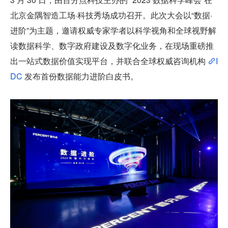
北京金隅智造工场·科技秀场成功召开。此次大会以“数据·
进阶”为主题，邀请权威专家学者以科学视角和全球视野解
读数据科学、数字政府建设及数字化业务，在现场重磅推
出一站式数据价值实现平台，并联合全球权威咨询机构 
I
DC
 发布首份数据能力进阶白皮书。