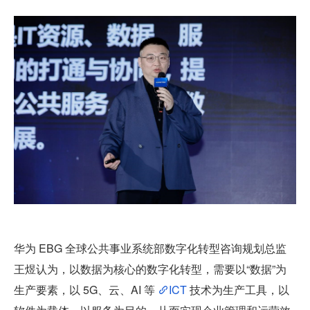
华为 EBG 全球公共事业系统部数字化转型咨询规划总监
王煜认为，以数据为核心的数字化转型，需要以“数据”为
生产要素，以 5G、云、AI 等 
ICT
 技术为生产工具，以