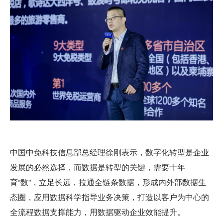
中国中免科技信息部总经理徐刚表示，数字化转型是企业
发展的必然选择，而数据是转型的关键，需要十年
育“数”，立足长远，拉通全链条数据，形成内外部数据生
态圈，应用数据科学指导业务决策，打造以客户为中心的
全流程数据支撑能力，用数据驱动企业效能提升。