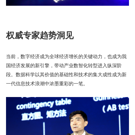
权威专家趋势洞见
当前，数字经济成为全球经济增长的关键动力，也成为我
国经济发展的新引擎，带动产业数智化转型进入纵深阶
段。数据科学以其价值的基础性和技术的集大成性成为新
一代信息技术浪潮中浓墨重彩的一笔。