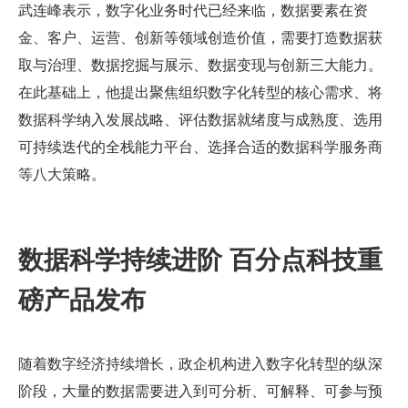
武连峰表示，数字化业务时代已经来临，数据要素在资
金、客户、运营、创新等领域创造价值，需要打造数据获
取与治理、数据挖掘与展示、数据变现与创新三大能力。
在此基础上，他提出聚焦组织数字化转型的核心需求、将
数据科学纳入发展战略、评估数据就绪度与成熟度、选用
可持续迭代的全栈能力平台、选择合适的数据科学服务商
等八大策略。
数据科学持续进阶 百分点科技重
磅产品发布
随着数字经济持续增长，政企机构进入数字化转型的纵深
阶段，大量的数据需要进入到可分析、可解释、可参与预