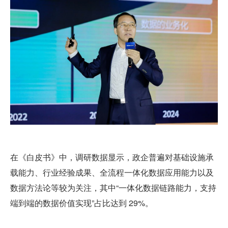
在《白皮书》中，调研数据显示，政企普遍对基础设施承
载能力、行业经验成果、全流程一体化数据应用能力以及
数据方法论等较为关注，其中“一体化数据链路能力，支持
端到端的数据价值实现”占比达到 29%。