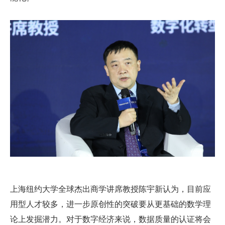
上海纽约大学全球杰出商学讲席教授陈宇新认为，目前应
用型人才较多，进一步原创性的突破要从更基础的数学理
论上发掘潜力。对于数字经济来说，数据质量的认证将会