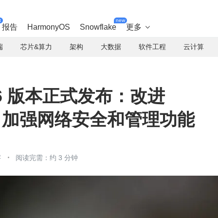
t
new
报告
HarmonyOS
Snowflake
更多

端
芯片&算力
架构
大数据
软件工程
云计算
1.26 版本正式发布：改进
支持，加强网络安全和管理功能
字
阅读完需：约 3 分钟