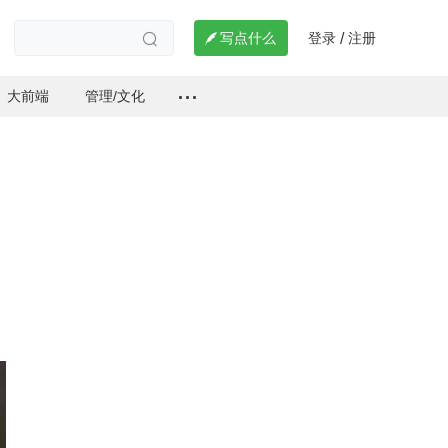
登录
注册

写点什么
/

大前端
管理/文化