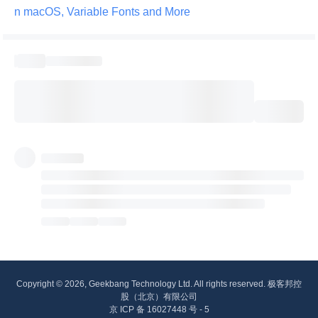
n macOS, Variable Fonts and More 
Copyright © 2026, Geekbang Technology Ltd. All rights reserved. 极客邦控
股（北京）有限公司
京 ICP 备 16027448 号 - 5