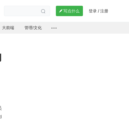
登录
注册

写点什么
/

大前端
管理/文化
内
员
 