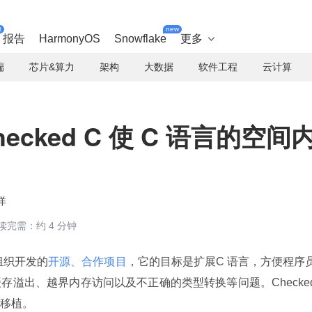
t
new
报告
HarmonyOS
Snowflake
更多

端
芯片&算力
架构
大数据
软件工程
云计算
hecked C 使 C 语言的空间
洋
读完需：约 4 分钟
ch 组织开发的
开源、合作项目
，它的目标是扩展C 语言，方便程序
溢出、越界内存访问以及不正确的类型转换等问题。Checked
便移植。