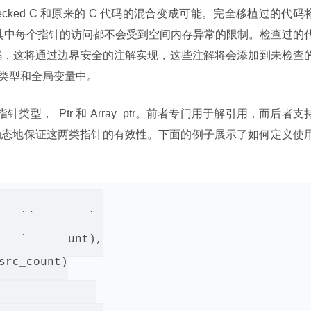
cked C 和原来的 C 代码的混合变成可能。完全移植过的代码
在其中每个指针的访问都不会受到空间内存异常的限制。检查过的
代码，这将通过边界安全的注解实现，这些注解将会添加到未检查
类型和全局变量中。
指针类型，_Ptr
 和 Array_ptr
。前者专门用于解引用，而后者支
动态地保证这两类指针的有效性。下面的例子展示了如何定义使
unt(dst_count),

unt(src_count),

src_count)

<= dst_count);
