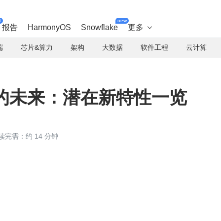
t
new
报告
HarmonyOS
Snowflake
更多

端
芯片&算力
架构
大数据
软件工程
云计算
ly 的未来：潜在新特性一览
读完需：约 14 分钟