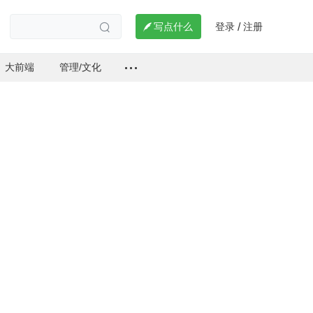
登录
注册

写点什么
/

大前端
管理/文化