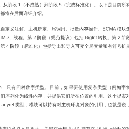
阶段的，从阶段 1（不成熟）到阶段 5（完成标准化）。以下是目前所
案都将在后面详细介绍。
式自定义注解、主机绑定、尾调用、批量内存操作、ECMA 模块
D、线程。第 2 阶段（规范提议）包括 BigInt 转换。第 2 阶
第 4 阶段（标准化）包括导出和导入可变全局变量和有符号扩
系统还很小，只有四种数字类型。目前，如果要使用复杂类型（例如字
它们序列化为线性内存，并提供它们所在位置的引用。这个提案
anyref 类型，模块可以持有对主机环境对象的引用，也就是说
sm 模块来说意义不是很大，关键在于模块可以持有在 JS 堆上分配的