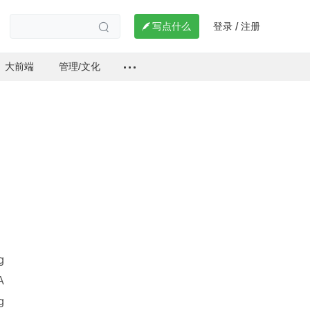
登录
注册

写点什么
/

大前端
管理/文化
g
A
g