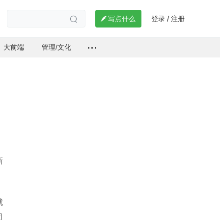
登录
注册

写点什么
/

大前端
管理/文化
新
就
司