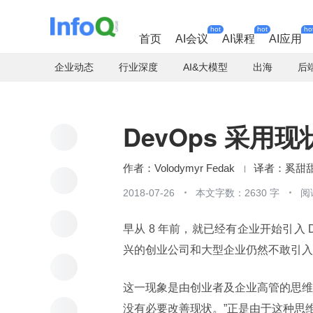
hot
hot
ho
首页
AI会议
AI课程
AI应用
企业动态
行业深度
AI&大模型
出海
后
DevOps 采用
Volodymyr Fedak
奚甜
2018-07-26
本文字数：2630 字
阅
早从 8 年前，就已经有企业开始引入 De
兴的创业公司和大型企业仍然不敢引入 D
这一现象是由创业者及企业高管的思维
没有必要改善现状。”正是由于这种思