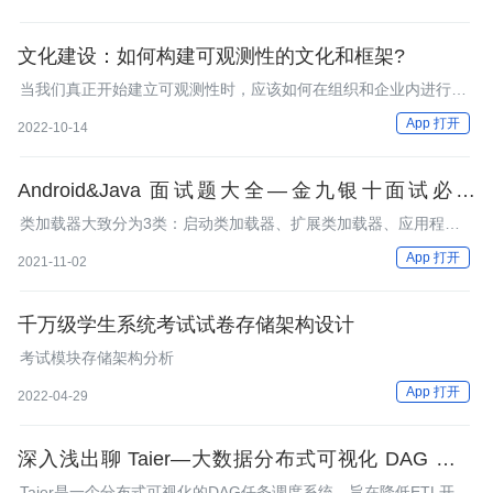
文化建设：如何构建可观测性的文化和框架?
当我们真正开始建立可观测性时，应该如何在组织和企业内进行更
好地推广，应该以什么为参照？又应当期待它达到什么效果呢？
App 打开
2022-10-14
Android&Java 面试题大全—金九银十面试必备
【上，大厂 Android 面试真题精选
类加载器大致分为3类：启动类加载器、扩展类加载器、应用程序
类加载器。1.启动类加载器主要加载 jre/lib下的jar文件。2.扩展类
App 打开
2021-11-02
加载器主要加载 jre/lib/ext 下的jar文件。3.应用程序类加载器主要
加载 classpath 下的文件所谓的双亲委派模型就是当加载一个类时
千万级学生系统考试试卷存储架构设计
考试模块存储架构分析
App 打开
2022-04-29
深入浅出聊 Taier—大数据分布式可视化 DAG 任务
调度系统
Taier是一个分布式可视化的DAG任务调度系统，旨在降低ETL开发