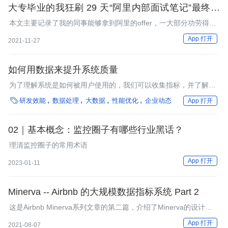
大专毕业的我狂刷 29 天“阿里内部面试笔记”最终直
接斩获十七个 Offer
本文主要记录了我的同事能够拿到阿里的offer，一大部分功劳得益
于这一本“阿里面试参考指南（恒山版）”，这本手册596页他整整
App 打开
2021-11-27
狂刷了29天，收获颇丰。
如何用数据来提升系统质量
为了理解系统是如何被用户使用的，我们可以收集指标，并了解这
些指标随时间变化的趋势。

研发效能
数据处理
大数据
性能优化
企业动态
App 打开
02｜基本概念：监控圈子有哪些行业黑话？
理清监控圈子的常用术语
App 打开
2023-01-11
Minerva -- Airbnb 的大规模数据指标系统 Part 2
这是Airbnb Minerva系列文章的第二篇，介绍了Minerva的设计原
则、计算架构。
App 打开
2021-08-07