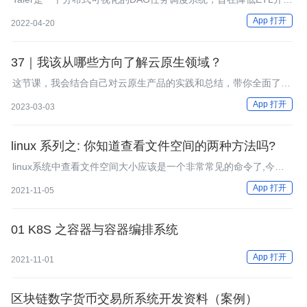
成本、提高大数据平台稳定性，让大数据开发人员可以在Taier直接
App 打开
2022-04-20
进行业务逻辑的开发，而不用关心任务错综复杂的依赖关系与底层
的大数据平台的架构实现，将工作的重心更多地聚焦在业务之中。
37｜我该从哪些方向了解云原生领域？
这节课，我会结合自己对云原生产品的实践和总结，带你全面了解
云原生，让你未来能够更好地进行技术选型。
App 打开
2023-03-03
linux 系列之: 你知道查看文件空间的两种方法吗?
linux系统中查看文件空间大小应该是一个非常常见的命令了,今天
给大家介绍linux系统中查看文件空间的两种方法和在使用中可能会
App 打开
2021-11-05
遇到的奇怪问题.
01 K8S 之容器与容器编排系统
App 打开
2021-11-01
区块链数字货币交易所系统开发资料（案例）