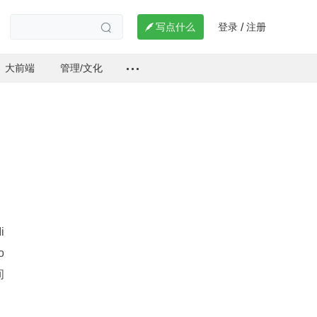
登录
注册

写点什么
/

大前端
管理/文化
i
o
间