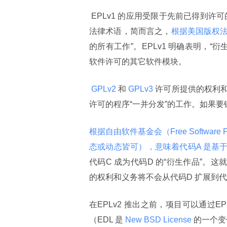
 EPLv1 的应用受限于先前已得到许可的代码，以及“衍生作品”（Derivative Work）。“衍生作品”是一个
法律术语，简而言之，
根据美国版权
的所有工作”。EPLv1 明确表明，“
软件许可的其它软件模块。
 GPLv2 
和
 GPLv3 
许可所提供的权利和义
许可的程序“一并分发”的工作。如果
根据自由软件基金会（Free Softwar
态或动态皆可），意味着代码A 是基于
代码C 成为代码D 的“衍生作品”。这就
的权利和义务将不会从代码D 扩展到
在EPLv2 推出之前，项目可以通过EPL
（EDL 是
 New BSD License 
的一个变体