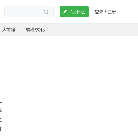
登录
注册

写点什么
/

大前端
管理/文化
 
源
之
可