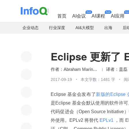
hot
hot
ho
首页
AI会议
AI课程
AI应用
企业动态
行业深度
AI&大模型
出海
后
Eclipse 更新了
Abraham Marín Pérez
盖磊
2017-09-19
本文字数：1481 字
阅
Eclipse 基金会发布了
新版的Eclipse 
是Eclipse 基金会默认使用的软
代码促进会（Open Source Init
外使用。EPLv2 将替代
 EPLv1 
，而 
证（CPL，Common Public License