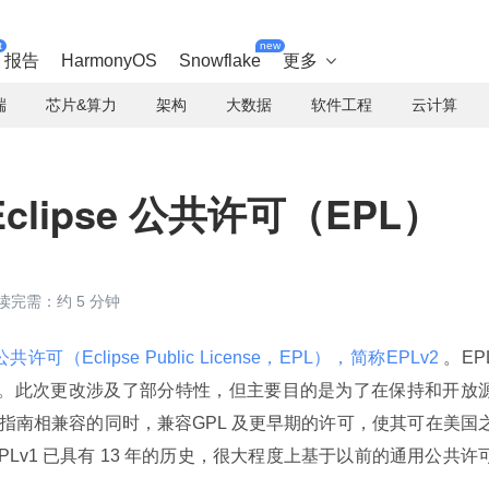
t
new
报告
HarmonyOS
Snowflake
更多

端
芯片&算力
架构
大数据
软件工程
云计算
 Eclipse 公共许可（EPL）
读完需：约 5 分钟
公共许可（Eclipse Public License，EPL），简称EPLv2 
。EPL
件许可。此次更改涉及了部分特性，但主要目的是为了在保持和开放
iative）指南相兼容的同时，兼容GPL 及更早期的许可，使其可在美国
EPLv1 已具有 13 年的历史，很大程度上基于以前的通用公共许
）。