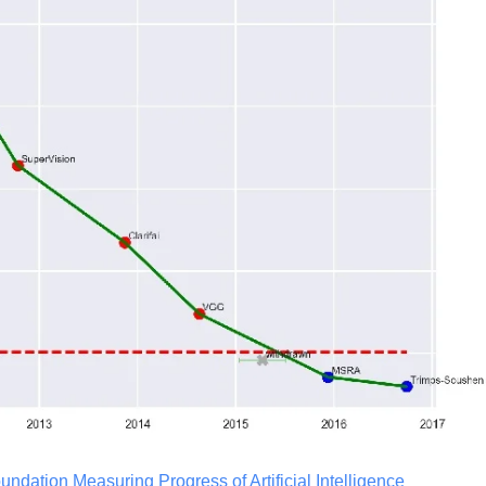
oundation Measuring Progress of Artificial Intelligence 