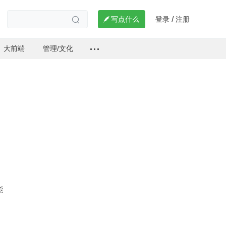
登录
注册

写点什么
/

大前端
管理/文化
能