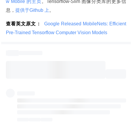
w Mobile 的主页
。Tensorflow-Slim 图像分类库的更多信
息，
提供于Github 上
。
查看英文原文：
 Google Released MobileNets: Efficient 
Pre-Trained Tensorflow Computer Vision Models 